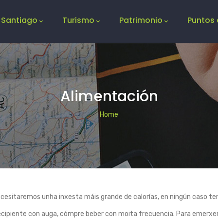
 Santiago
Turismo
Patrimonio
Puntos 
Alimentación
Breadcrumb
Home
ecesitaremos unha inxesta máis grande de calorías, en ningún caso t
ipiente con auga, cómpre beber con moita frecuencia. Para emerxenci