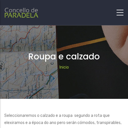
Roupa e calzado
Breadcrumb
Inicio
Seleccionaremos o calzado e a roupa segundo a rota que
elexiramos e a época do ano pero serán cómodos, transpirables,