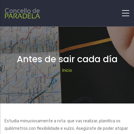
Antes de sair cada día
Breadcrumb
Inicio
Estudia minuciosamente a rota que vas realizar, planifica os
quilómetros con flexibilidade e xuízo. Asegúrate de poder atopar